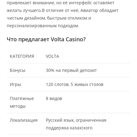
привлекает внимание, но её интерфейс оставляет
желать лучшего.В отличие от неё, Авиатор обладает
чистым дизайном, быстрым откликом и
персонализированным подходом.
Что предлагает Volta Casino?
КАТЕГОРИЯ
VOLTA
Бонусы
30% на первый депозит
Игры
120 слотов, 5 живых столов
Платёжные
8 видов
методы
Локализация
Русский язык, ограниченная
поддержка казахского