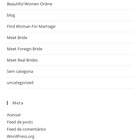
Beautiful Women Online
blog
Find Woman For Marriage
Meet Bride
Meet Foreign Bride
Meet Real Brides
Sem categoria
uncategorized
Meta
Acessar
Feed de posts
Feed de comentários
WordPress.org