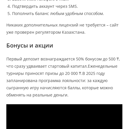
Подтвердить аккаунт через SMS.
Пополнить баланс любым удобным способом.
Никаких дополнительных лицензий не требуется – сайт
уже проверен регулятором Казахстана.
Бонусы и акции
Первый депозит вознаграждается 50% бонусом до 500 ₸,
что сразу удваивает стартовый капитал.Еженедельные
турниры приносят призы до 20 000 ₸.В 2025 году
запланирована программа лояльности: за каждую
сыгранную игру начисляются баллы, которые можно
обменять на реальные деньги.