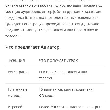
онлайн казино вольта
.Сайт полностью адаптирован под
местную аудиторию: интерфейс на русском и казахском,
поддержка банковских карт, электронных кошельков и
QR‑кодов.Регистрация проходит за пять секунд, можно
подключить аккаунт через соцсети или просто ввести
телефон.
Что предлагает Авиатор
ФУНКЦИЯ
ЧТО ПОЛУЧАЕТ ИГРОК
Регистрация
Быстрая, через соцсети или
телефон
Платёжные
15 вариантов: карты, кошельки,
методы
QR‑коды
Игровой
Более 250 слотов, настольные игры,