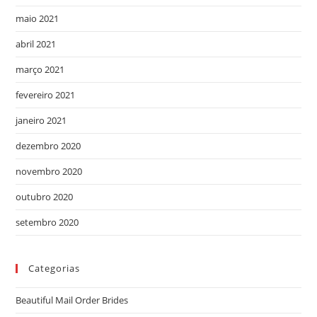
maio 2021
abril 2021
março 2021
fevereiro 2021
janeiro 2021
dezembro 2020
novembro 2020
outubro 2020
setembro 2020
Categorias
Beautiful Mail Order Brides