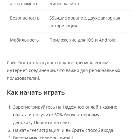
ассортимент
живое казино
Безопасность
SSL‑шифрование, двухфакторная
авторизация
Мобильность
Приложение для iOS и Android
Сайт быстро загружается даже при медленном
интернет‑соединении, что важно для региональных
пользователей.
Как начать играть
Зарегистрируйтесь на
Надежное онлайн казино
вольта
и получите 50% бонус к первому
депозиту.Перейти на сайт.
Нажать “Регистрация” и выбрать способ входа.
Ввести имя, телефон, e‑mail.