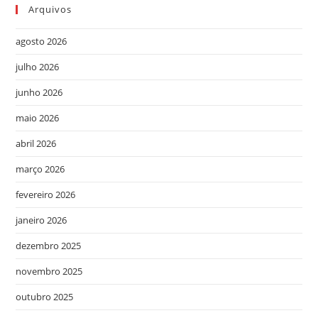
Arquivos
agosto 2026
julho 2026
junho 2026
maio 2026
abril 2026
março 2026
fevereiro 2026
janeiro 2026
dezembro 2025
novembro 2025
outubro 2025