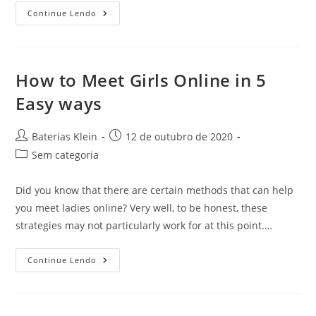
Mailbox
Continue Lendo
Order
Birdes-
To-
Be
Costs
How to Meet Girls Online in 5
Easy ways
Autor
Post
Baterias Klein
12 de outubro de 2020
do
publicado:
Categoria
Sem categoria
post:
do
post:
Did you know that there are certain methods that can help
you meet ladies online? Very well, to be honest, these
strategies may not particularly work for at this point.…
How
Continue Lendo
To
Meet
Girls
Online
In