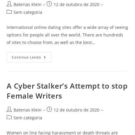
Autor
Post
Baterias Klein
12 de outubro de 2020
do
publicado:
Categoria
Sem categoria
post:
do
post:
International online dating sites offer a wide array of seeing
options for people all over the world. There are hundreds
of sites to choose from, as well as the best…
Benefits
Continue Lendo
And
Drawbacks
Of
Foreign
Dating
Sites
A Cyber Stalker’s Attempt to stop
Female Writers
Autor
Post
Baterias Klein
12 de outubro de 2020
do
publicado:
Categoria
Sem categoria
post:
do
post:
Women on line facing harassment or death threats are