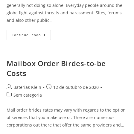
generally not doing so alone. Everyday people around the
globe fight against threats and harassment. Sites, forums,
and also other public…
A
Continue Lendo
Cyber
Stalker’s
Attempt
To
Stop
Female
Mailbox Order Birdes-to-be
Writers
Costs
Autor
Post
Baterias Klein
12 de outubro de 2020
do
publicado:
Categoria
Sem categoria
post:
do
post:
Mail order brides rates may vary with regards to the option
of services that you make use of. There are numerous
corporations out there that offer the same providers and…