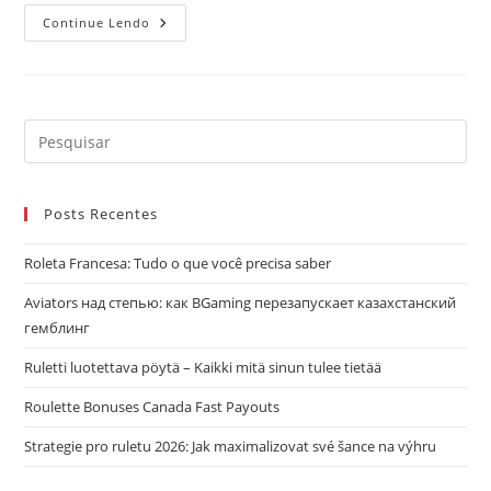
Find
Continue Lendo
Bride
Via
The
Internet
–
Getting
A
Pre
Bride
a
Out
Of
tec
Eastern
Europe
Posts Recentes
“Es
par
Roleta Francesa: Tudo o que você precisa saber
fec
o
Aviators над степью: как BGaming перезапускает казахстанский
pai
гемблинг
de
Ruletti luotettava pöytä – Kaikki mitä sinun tulee tietää
pes
Roulette Bonuses Canada Fast Payouts
Strategie pro ruletu 2026: Jak maximalizovat své šance na výhru