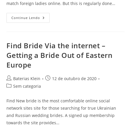
match foreign ladies online. But this is regularly done…
Over
Continue Lendo
The
Internet
Options
Designed
For
Dating
Find Bride Via the internet –
International
Women
Getting a Bride Out of Eastern
Europe
Autor
Post
Baterias Klein
12 de outubro de 2020
do
publicado:
Categoria
Sem categoria
post:
do
post:
Find New bride is the most comfortable online social
network sites site for those searching for true Ukrainian
and Russian wedding brides. A signed up membership
towards the site provides…