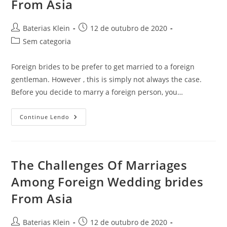
From Asia
Autor
Post
Baterias Klein
12 de outubro de 2020
do
publicado:
Categoria
Sem categoria
post:
do
post:
Foreign brides to be prefer to get married to a foreign
gentleman. However , this is simply not always the case.
Before you decide to marry a foreign person, you…
The
Continue Lendo
Challenges
Of
Marriages
Between
Foreign
Birdes-
The Challenges Of Marriages
To-
Be
Among Foreign Wedding brides
From
Asia
From Asia
Autor
Post
Baterias Klein
12 de outubro de 2020