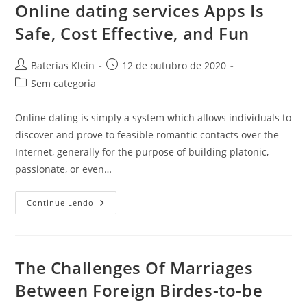
5
Online dating services Apps Is
Easy
Ways
Safe, Cost Effective, and Fun
Autor
Post
Baterias Klein
12 de outubro de 2020
do
publicado:
Categoria
Sem categoria
post:
do
post:
Online dating is simply a system which allows individuals to
discover and prove to feasible romantic contacts over the
Internet, generally for the purpose of building platonic,
passionate, or even…
Online
Continue Lendo
Dating
Services
Apps
Is
Safe,
Cost
The Challenges Of Marriages
Effective,
And
Between Foreign Birdes-to-be
Fun