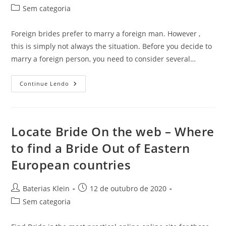
do
publicado:
Categoria
Sem categoria
post:
do
post:
Foreign brides prefer to marry a foreign man. However ,
this is simply not always the situation. Before you decide to
marry a foreign person, you need to consider several…
The
Continue Lendo
Challenges
Of
Marriages
Among
Foreign
Wedding
Locate Bride On the web – Where
Brides
From
to find a Bride Out of Eastern
Asia
European countries
Autor
Post
Baterias Klein
12 de outubro de 2020
do
publicado:
Categoria
Sem categoria
post:
do
post: