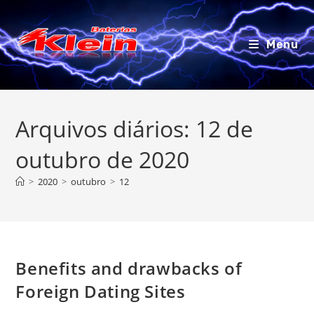
Ir
para
o
Menu
conteúdo
Arquivos diários: 12 de
outubro de 2020
>
2020
>
outubro
>
12
Benefits and drawbacks of
Foreign Dating Sites