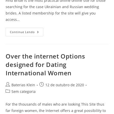
Find Bride is the most practical online online site for those
searching for the case Ukrainian and Russian wedding
brides. A listed membership for the site will give you
access…
Locate
Continue Lendo
Bride
On
The
Web
–
Where
Over the internet Options
To
Find
designed for Dating
A
Bride
International Women
Out
Of
Eastern
European
Autor
Post
Baterias Klein
12 de outubro de 2020
Countries
do
publicado:
Categoria
Sem categoria
post:
do
post:
For the thousands of males who are looking This Site thus
far foreign women, the Internet offers a great possibility to