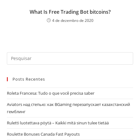
What Is Free Trading Bot bitcoins?
4 de dezembro de 2020
Pre
a
tec
Posts Recentes
“Es
par
Roleta Francesa: Tudo o que você precisa saber
fec
o
Aviators над степью: как BGaming перезапускает казахстанский
pai
гемблинг
de
Ruletti luotettava pöytä – Kaikki mitä sinun tulee tietää
pes
Roulette Bonuses Canada Fast Payouts