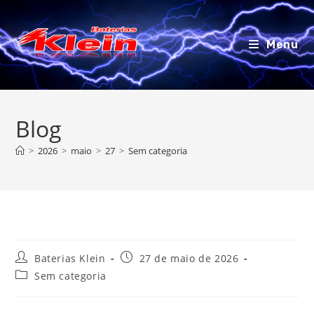
Ir
para
o
Menu
conteúdo
Blog
>
2026
>
maio
>
27
>
Sem categoria
Autor
Post
Baterias Klein
27 de maio de 2026
do
publicado:
Categoria
Sem categoria
post:
do
post: