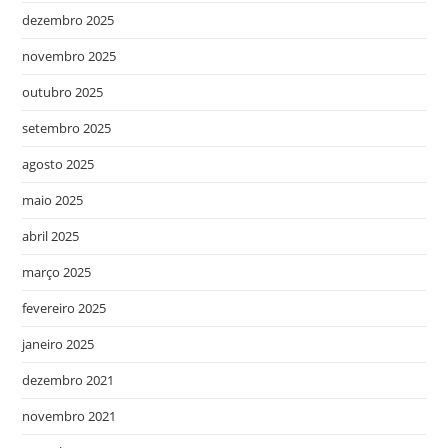
dezembro 2025
novembro 2025
outubro 2025
setembro 2025
agosto 2025
maio 2025
abril 2025
março 2025
fevereiro 2025
janeiro 2025
dezembro 2021
novembro 2021