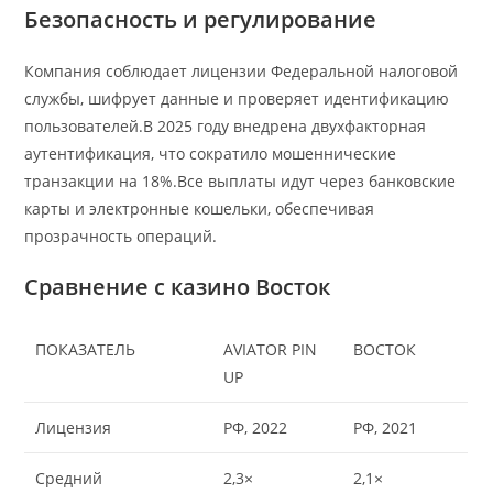
Безопасность и регулирование
Компания соблюдает лицензии Федеральной налоговой
службы, шифрует данные и проверяет идентификацию
пользователей.В 2025 году внедрена двухфакторная
аутентификация, что сократило мошеннические
транзакции на 18%.Все выплаты идут через банковские
карты и электронные кошельки, обеспечивая
прозрачность операций.
Сравнение с казино Восток
ПОКАЗАТЕЛЬ
AVIATOR PIN
ВОСТОК
UP
Лицензия
РФ, 2022
РФ, 2021
Средний
2,3×
2,1×