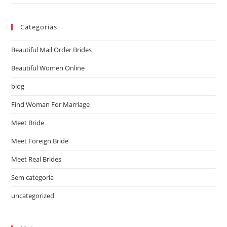
Categorias
Beautiful Mail Order Brides
Beautiful Women Online
blog
Find Woman For Marriage
Meet Bride
Meet Foreign Bride
Meet Real Brides
Sem categoria
uncategorized