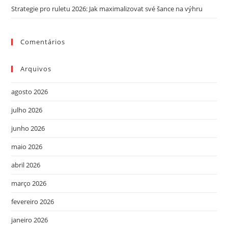
Strategie pro ruletu 2026: Jak maximalizovat své šance na výhru
Comentários
Arquivos
agosto 2026
julho 2026
junho 2026
maio 2026
abril 2026
março 2026
fevereiro 2026
janeiro 2026