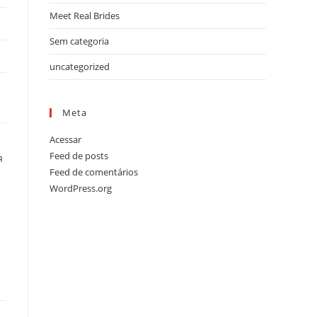
Meet Real Brides
Sem categoria
uncategorized
Meta
Acessar
Feed de posts
я
Feed de comentários
WordPress.org