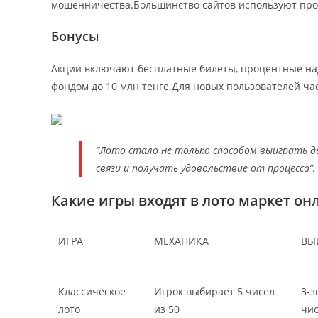
мошенничества.Большинство сайтов используют про
Бонусы
Акции включают бесплатные билеты, процентные на
фондом до 10 млн тенге.Для новых пользователей час
“Лото стало не только способом выиграть д
связи и получать удовольствие от процесса”
Какие игры входят в лото маркет о
ИГРА
МЕХАНИКА
ВЫ
Классическое
Игрок выбирает 5 чисел
3‑
лото
из 50
чи