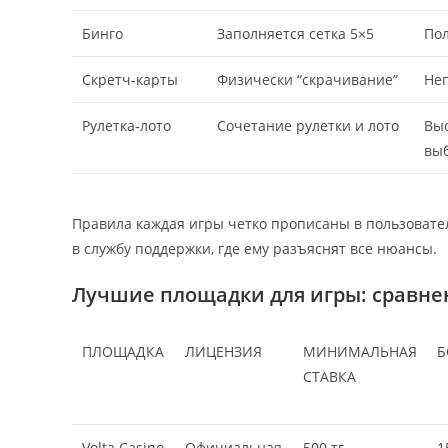
Бинго
Заполняется сетка 5×5
Пол
Скретч‑карты
Физически “скрачивание”
Не
Рулетка‑лото
Сочетание рулетки и лото
Вы
вы
Правила каждая игры четко прописаны в пользовател
в службу поддержки, где ему разъяснят все нюансы.
Лучшие площадки для игры: сравнени
ПЛОЩАДКА
ЛИЦЕНЗИЯ
МИНИМАЛЬНАЯ
Б
СТАВКА
Volta Casino
Официальная
500 тг
1