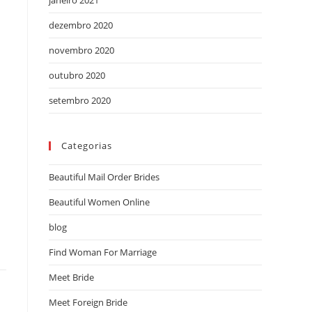
janeiro 2021
dezembro 2020
novembro 2020
outubro 2020
setembro 2020
Categorias
Beautiful Mail Order Brides
Beautiful Women Online
blog
Find Woman For Marriage
Meet Bride
Meet Foreign Bride