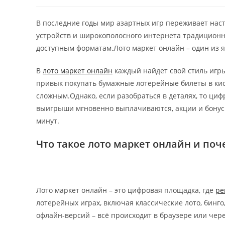
post:
В последние годы мир азартных игр переживает на
устройств и широкополосного интернета традиционн
доступным форматам.Лото маркет онлайн – один из 
В
лото маркет онлайн
каждый найдет свой стиль игр
привык покупать бумажные лотерейные билеты в киос
сложным.Однако, если разобраться в деталях, то ци
выигрыши мгновенно выплачиваются, акции и бонусы
минут.
Что такое лото маркет онлайн и поч
Лото маркет онлайн – это цифровая площадка, где
ре
лотерейных играх, включая классические лото, бинго
офлайн‑версий – всё происходит в браузере или чер