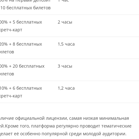
 10 бесплатных билетов
00% + 5 бесплатных
2 часы
кретч‑карт
20% + 8 бесплатных
1,5 часа
илетов
00% + 20 бесплатных
3 часы
илетов
10% + 6 бесплатных
1,2 часа
кретч‑карт
 наличие официальной лицензии, самая низкая минимальная
й.Кроме того, платформа регулярно проводит тематические
делает её особенно популярной среди молодой аудитории.