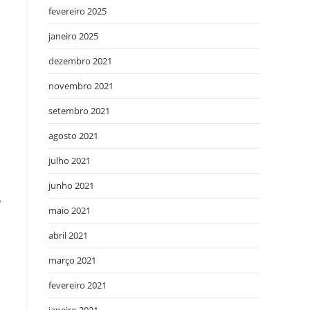
fevereiro 2025
janeiro 2025
dezembro 2021
novembro 2021
setembro 2021
agosto 2021
julho 2021
junho 2021
о
maio 2021
abril 2021
março 2021
fevereiro 2021