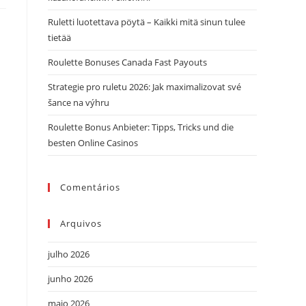
o
painel
Ruletti luotettava pöytä – Kaikki mitä sinun tulee
de
tietää
pesquisa.
Roulette Bonuses Canada Fast Payouts
Strategie pro ruletu 2026: Jak maximalizovat své
šance na výhru
Roulette Bonus Anbieter: Tipps, Tricks und die
besten Online Casinos
Comentários
Arquivos
julho 2026
junho 2026
maio 2026