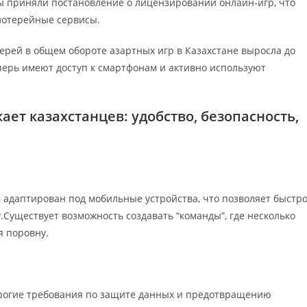
ны приняли постановление о лицензировании онлайн‑игр, что
лотерейные сервисы.
отерей в общем обороте азартных игр в Казахстане выросла до
еперь имеют доступ к смартфонам и активно используют
ет казахстанцев: удобство, безопасность,
адаптирован под мобильные устройства, что позволяет быстр
.Существует возможность создавать “команды”, где несколько
я поровну.
рогие требования по защите данных и предотвращению